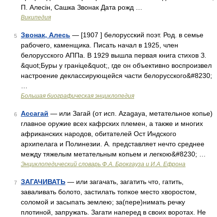
П. Алесін, Сашка Звонак Дата рожд …
Википедия
Звонак, Алесь
— [1907 ] белорусский поэт. Род. в семье
5
рабочего, каменщика. Писать начал в 1925, член
белорусского АППа. В 1929 вышла первая книга стихов З.
&quot;Буры у граніце&quot;, где он объективно воспроизвел
настроение деклассирующейся части белорусского&#8230;
…
Большая биографическая энциклопедия
Ассагай
— или Загай (от исп. Azagaya, метательное копье)
6
главное оружие всех кафрских племен, а также и многих
африканских народов, обитателей Ост Индского
архипелага и Полинезии. А. представляет нечто среднее
между тяжелым метательным копьем и легкою&#8230; …
Энциклопедический словарь Ф.А. Брокгауза и И.А. Ефрона
ЗАГАЧИВАТЬ
— или загачать, загатить что, гатить,
7
заваливать болото, застилать топкое место хворостом,
соломой и засыпать землею; за(пере)нимать речку
плотиной, запружать. Загати наперед в своих воротах. Не