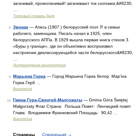
загачивай, промолачивай! загачивают ток снопами;&#8230;
…
Толковый словарь Даля
Звонак
— Алесь (1907 ) белорусский поэт. Р. в семье
8
рабочего, каменщика. Писать начал в 1925, член
белорусского АППа. В 1929 вышла первая книга стихов З.
«Буры у граніце», где он объективно воспроизвел
настроение деклассирующейся части белорусского&#8230;
…
Литературная энциклопедия
Марьина Горка
— Город Марьина Горка белор. Мар’іна
9
Горка Герб …
Википедия
Гмина Гура-Свентей-Малгожаты
— Gmina Góra Świętej
10
Małgorzaty Флаг Страна: Польша Повят: Ленчицкий повят
Глава: Влодзимеж Франковский Площадь: 90,42 …
Википедия
Страницы
Следующая
→