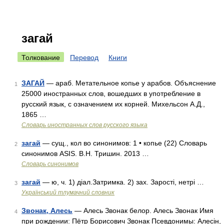
загай
Толкование
Перевод
Книги
ЗАГАЙ
— араб. Метательное копье у арабов. Объяснение
1
25000 иностранных слов, вошедших в употребление в
русский язык, с означением их корней. Михельсон А.Д.,
1865 …
Словарь иностранных слов русского языка
загай
— сущ., кол во синонимов: 1 • копье (22) Словарь
2
синонимов ASIS. В.Н. Тришин. 2013 …
Словарь синонимов
загай
— ю, ч. 1) діал.Затримка. 2) зах. Зарості, нетрі …
3
Український тлумачний словник
Звонак, Алесь
— Алесь Звонак белор. Алесь Звонак Имя
4
при рождении: Пётр Борисович Звонак Псевдонимы: Алесін,